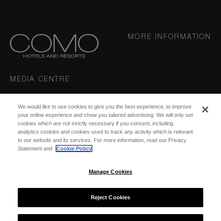
MORE INFORMATION
MEDIA CENTRE
We would like to use cookies to give you the best experience, to improve
CONNECT
your online experience and show you tailored advertising. We will only set
cookies which are not strictly necessary if you consent, including
analytics cookies and cookies used to track any activity which is relevant
Instagram
to our website and its services. For more information, read our Privacy
DESTINATIONS
Statement and
Cookie Policy
Manage Cookies
Reject Cookies
© 2026 COMO Hotels and Resorts