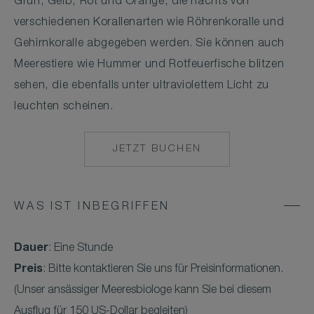
Grün, Gelb, Rot und Orange, die nachts von
verschiedenen Korallenarten wie Röhrenkoralle und
Gehirnkoralle abgegeben werden. Sie können auch
Meerestiere wie Hummer und Rotfeuerfische blitzen
sehen, die ebenfalls unter ultraviolettem Licht zu
leuchten scheinen.
JETZT BUCHEN
MAILTO:
COCOAISLAND@CO
WAS IST INBEGRIFFEN
Dauer
: Eine Stunde
Preis
: Bitte kontaktieren Sie uns für Preisinformationen.
(Unser ansässiger Meeresbiologe kann Sie bei diesem
Ausflug für 150 US-Dollar begleiten)