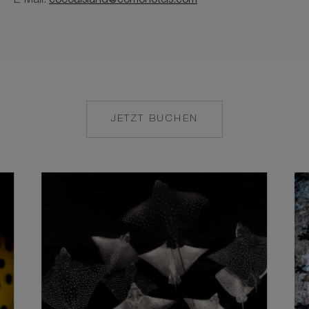
E-Mail:
cocoaisland@comohotels.com
JETZT BUCHEN
MAILTO:
COCOAISLAND@CO