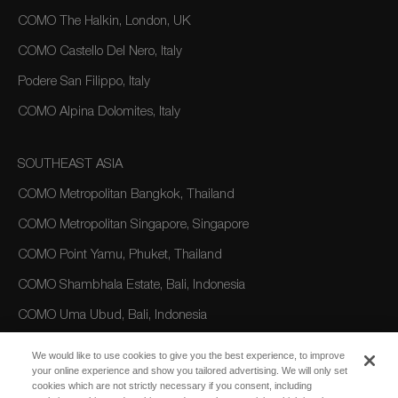
COMO The Halkin, London, UK
COMO Castello Del Nero, Italy
Podere San Filippo, Italy
COMO Alpina Dolomites, Italy
SOUTHEAST ASIA
COMO Metropolitan Bangkok, Thailand
COMO Metropolitan Singapore, Singapore
COMO Point Yamu, Phuket, Thailand
COMO Shambhala Estate, Bali, Indonesia
COMO Uma Ubud, Bali, Indonesia
COMO Uma Canggu, Bali, Indonesia
We would like to use cookies to give you the best experience, to improve
your online experience and show you tailored advertising. We will only set
cookies which are not strictly necessary if you consent, including