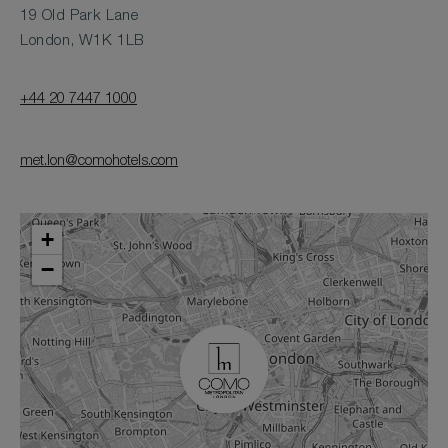
19 Old Park Lane
London, W1K 1LB
+44 20 7447 1000
met.lon@comohotels.com
+
−