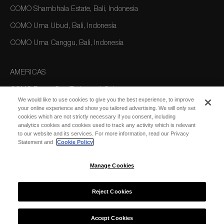
COMO Shambhala Estate, Bali, Indonesia
COMO Uma Ubud, Bali, Indonesia
COMO Uma Canggu, Bali, Indonesia
AMERICAS
COMO Parrot Cay, Turks and Caicos
We would like to use cookies to give you the best experience, to improve
your online experience and show you tailored advertising. We will only set
cookies which are not strictly necessary if you consent, including
AUSTRALIA/OCEANIA
analytics cookies and cookies used to track any activity which is relevant
to our website and its services. For more information, read our Privacy
COMO The Treasury, Perth
Statement and
Cookie Policy
Manage Cookies
Reject Cookies
© 2026 COMO Hotels and Resorts
Accept Cookies