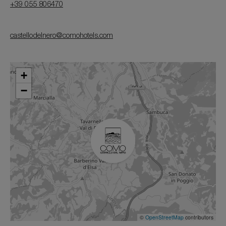
+39 055 806470
castellodelnero@comohotels.com
+
−
©
OpenStreetMap
contributors