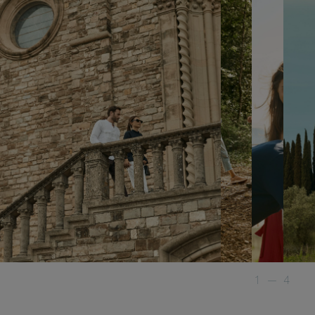
1
—
4