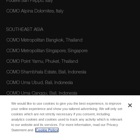
Podere San Filippo, Italy
COMO Alpina Dolomites, Italy
SOUTHEAST ASIA
COMO Metropolitan Bangkok, Thailand
COMO Metropolitan Singapore, Singapore
COMO Point Yamu, Phuket, Thailand
COMO Shambhala Estate, Bali, Indonesia
COMO Uma Ubud, Bali, Indonesia
COMO Uma Canggu, Bali, Indonesia
We would like to use cookies to give you the best experience, to improve
your online experience and show you tailored advertising. We will only set
AMERICAS
cookies which are not strictly necessary if you consent, including
analytics cookies and cookies used to track any activity which is relevant
COMO Parrot Cay, Turks and Caicos
to our website and its services. For more information, read our Privacy
Statement and
Cookie Policy