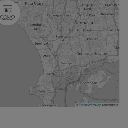
©
OpenStreetMap
contributors