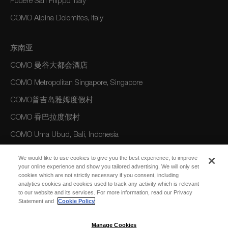
Podere San Filippo, Italy
COMO Alpina Dolomites, Italy
东南亚
COMO 曼谷大都会酒店
COMO Metropolitan Singapore, Singapore
COMO普吉岛雅姆度假村
COMO 香巴拉度假村
COMO Uma Ubud, Bali, Indonesia
COMO 巴厘岛乌玛长谷度假村
We would like to use cookies to give you the best experience, to improve
your online experience and show you tailored advertising. We will only set
cookies which are not strictly necessary if you consent, including
美洲
analytics cookies and cookies used to track any activity which is relevant
to our website and its services. For more information, read our Privacy
COMO Parrot Cay, Turks and Caicos
Statement and
Cookie Policy
Manage Cookies