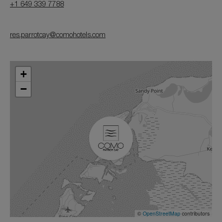
+1 649 339 7788
res.parrotcay@comohotels.com
+
−
©
OpenStreetMap
contributors