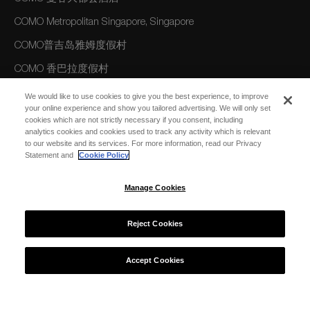
COMO Metropolitan Singapore, Singapore
COMO普吉岛雅姆度假村
COMO 香巴拉度假村
COMO Uma Ubud, Bali, Indonesia
We would like to use cookies to give you the best experience, to improve
your online experience and show you tailored advertising. We will only set
COMO 巴厘岛乌玛长谷度假村
cookies which are not strictly necessary if you consent, including
analytics cookies and cookies used to track any activity which is relevant
to our website and its services. For more information, read our Privacy
Statement and
Cookie Policy
美洲
COMO Parrot Cay, Turks and Caicos
Manage Cookies
澳大利亚/大洋洲
Reject Cookies
COMO The Treasury, Perth
Accept Cookies