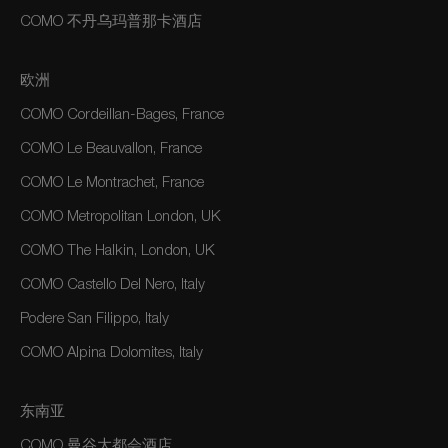
COMO 不丹乌玛普那卡酒店
欧洲
COMO Cordeillan-Bages, France
COMO Le Beauvallon, France
COMO Le Montrachet, France
COMO Metropolitan London, UK
COMO The Halkin, London, UK
COMO Castello Del Nero, Italy
Podere San Filippo, Italy
COMO Alpina Dolomites, Italy
东南亚
COMO 曼谷大都会酒店