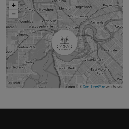
+
−
©
OpenStreetMap
contributors