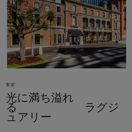
客室
光に満ち溢れ
る ラグジ
ュアリー