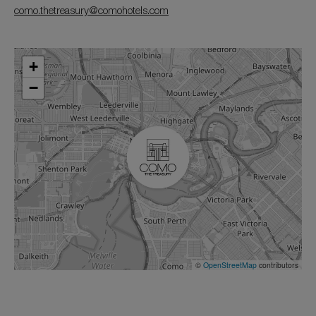
como.thetreasury@comohotels.com
+
−
©
OpenStreetMap
contributors