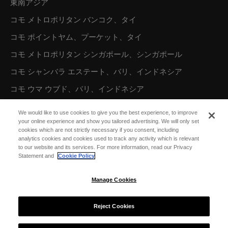
東南アジア
コモ メトロポリタン バンコク、タイ
コモ ポイントヤム、プーケット、タイ
コモ メトロポリタン シンガポール、シンガポール
コモ シャンバラ エステート、バリ、インドネシア
コモ ウマ ウブド、バリ、インドネシア
コモ ウマ チャングー、バリ、インドネシア
We would like to use cookies to give you the best experience, to improve
your online experience and show you tailored advertising. We will only set
cookies which are not strictly necessary if you consent, including
オーストラリア／オセアニア
analytics cookies and cookies used to track any activity which is relevant
to our website and its services. For more information, read our Privacy
コモ ザ トレジャリー、パース
Statement and
Cookie Policy
Manage Cookies
北米
コモ パロット ケイ、タークス カイコス諸島
Reject Cookies