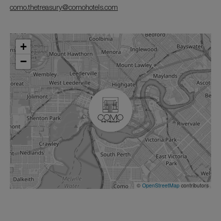
como.thetreasury@comohotels.com
+
−
©
OpenStreetMap
contributors