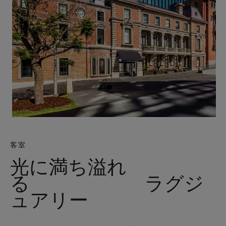
客室
光に満ち溢れ
る ラグジ
ュアリー