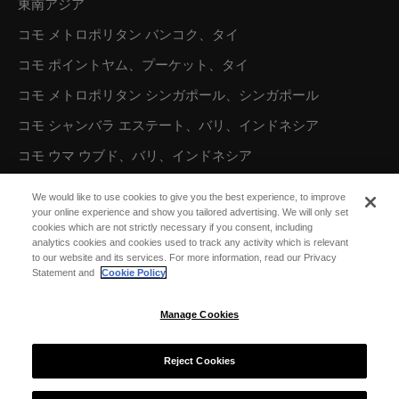
東南アジア
コモ メトロポリタン バンコク、タイ
コモ ポイントヤム、プーケット、タイ
コモ メトロポリタン シンガポール、シンガポール
コモ シャンバラ エステート、バリ、インドネシア
コモ ウマ ウブド、バリ、インドネシア
コモ ウマ チャングー、バリ、インドネシア
We would like to use cookies to give you the best experience, to improve
your online experience and show you tailored advertising. We will only set
cookies which are not strictly necessary if you consent, including
オーストラリア／オセアニア
analytics cookies and cookies used to track any activity which is relevant
to our website and its services. For more information, read our Privacy
コモ ザ トレジャリー、パース
Statement and
Cookie Policy
Manage Cookies
北米
コモ パロット ケイ、タークス カイコス諸島
Reject Cookies