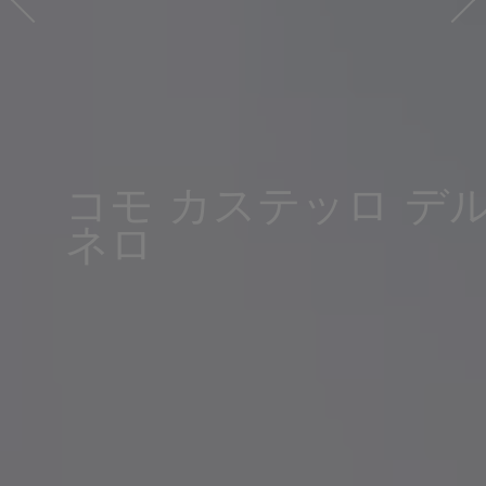
コモ カステッロ デ
ネロ