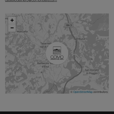
castellodelnero@comohotels.com
+
−
©
OpenStreetMap
contributors