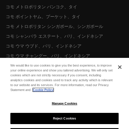
コモ メトロポリタン バンコク、タイ
コモ ポイントヤム、プーケット、タイ
コモ メトロポリタン シンガポール、シンガポール
コモ シャンバラ エステート、バリ、インドネシア
コモ ウマ ウブド、バリ、インドネシア
コモ ウマ チャングー、バリ、インドネシア
We would like to use cookies to give you the best experience, to improve
your online experience and show you tailored advertising. We will only set
オーストラリア／オセアニア
cookies which are not strictly necessary if you consent, including
analytics cookies and cookies used to track any activity which is relevant
コモ ザ トレジャリー、パース
to our website and its services. For more information, read our Privacy
Statement and
Cookie Policy
北米
Manage Cookies
コモ パロット ケイ、タークス カイコス諸島
Reject Cookies