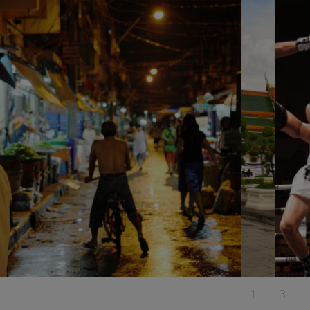
1
—
3