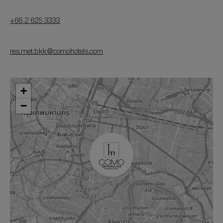
+66 2 625 3333
res.met.bkk@comohotels.com
+
−