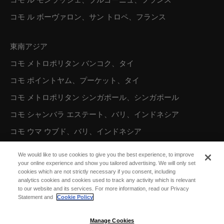
コモ ル モンラッシェ、ブルゴーニュ、フランス
コモ ル ボーヴァロン、サン トロペ、フランス
東南アジア
コモ メトロポリタン バンコク、タイ
コモ ポイントヤム、プーケット、タイ
コモ メトロポリタン シンガポール、シンガポール
コモ シャンバラ エステート、バリ、インドネシア
コモ ウマ ウブド、バリ、インドネシア
コモ ウマ チャングー、バリ、インドネシア
We would like to use cookies to give you the best experience, to improve
your online experience and show you tailored advertising. We will only set
cookies which are not strictly necessary if you consent, including
オーストラリア／オセアニア
analytics cookies and cookies used to track any activity which is relevant
to our website and its services. For more information, read our Privacy
コモ ザ トレジャリー、パース
Statement and
Cookie Policy
Manage Cookies