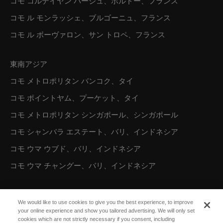
コモ コルデイヤン バージュ、ボルドー、フランス
コモ ル モンラッシェ、ブルゴーニュ、フランス
コモ ル ボーヴァロン、サン トロペ、フランス
東南アジア
コモ メトロポリタン バンコク、タイ
コモ ポイントヤム、プーケット、タイ
コモ メトロポリタン シンガポール、シンガポール
コモ シャンバラ エステート、バリ、インドネシア
コモ ウマ ウブド、バリ、インドネシア
コモ ウマ チャングー、バリ、インドネシア
オーストラリア／オセアニア
We would like to use cookies to give you the best experience, to improve
your online experience and show you tailored advertising. We will only set
コモ ザ トレジャリー、パース
cookies which are not strictly necessary if you consent, including