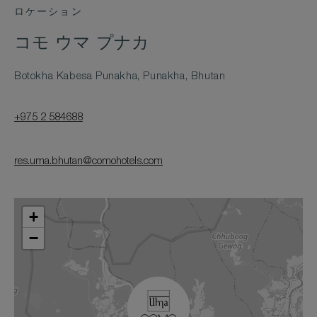
ロケーション
コモ ウマ プナカ
Botokha Kabesa Punakha, Punakha, Bhutan
+975 2 584688
res.uma.bhutan@comohotels.com
+
−