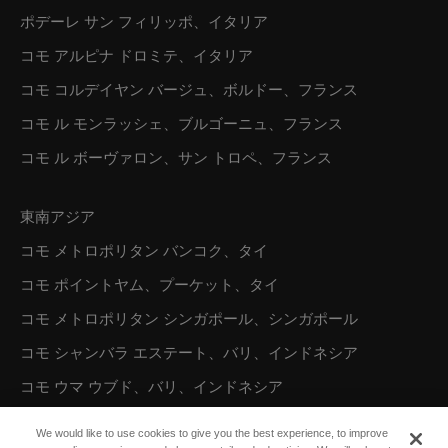
ポデーレ サン フィリッポ、イタリア
コモ アルピナ ドロミテ、イタリア
コモ コルデイヤン バージュ、ボルドー、フランス
コモ ル モンラッシェ、ブルゴーニュ、フランス
コモ ル ボーヴァロン、サン トロペ、フランス
東南アジア
コモ メトロポリタン バンコク、タイ
コモ ポイントヤム、プーケット、タイ
コモ メトロポリタン シンガポール、シンガポール
コモ シャンバラ エステート、バリ、インドネシア
コモ ウマ ウブド、バリ、インドネシア
コモ ウマ チャングー、バリ、インドネシア
We would like to use cookies to give you the best experience, to improve