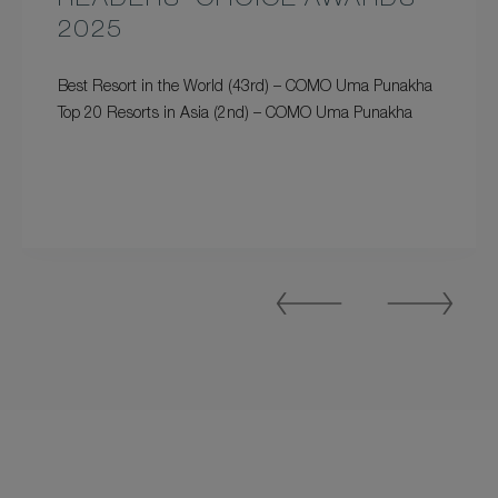
READERS’ CHOICE AWARDS
2025
Best Resort in the World (43rd) – COMO Uma Punakha
Top 20 Resorts in Asia (2nd) – COMO Uma Punakha
Previous
Next
Slide
Slide