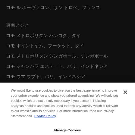
コモ ル ボーヴァロン、サン トロペ、フランス
東南アジア
コモ メトロポリタン バンコク、タイ
コモ ポイントヤム、プーケット、タイ
コモ メトロポリタン シンガポール、シンガポール
コモ シャンバラ エステート、バリ、インドネシア
コモ ウマ ウブド、バリ、インドネシア
コモ ウマ チャングー、バリ、インドネシア
We would like to use cookies to give you the best experience, to improve
your online experience and show you tailored advertising. We will only set
cookies which are not strictly necessary if you consent, including
オーストラリア／オセアニア
analytics cookies and cookies used to track any activity which is relevant
to our website and its services. For more information, read our Privacy
コモ ザ トレジャリー、パース
Statement and
Cookie Policy
Manage Cookies
北米