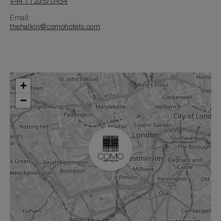
+44 7723570454
Email:
thehalkin@comohotels.com
+
−