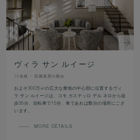
ヴィラ サン ルイージ
OCCUPANCY
VIEW
10名様
田園風景の眺め
およそ300万㎡の広大な敷地の中心部に位置するヴィ
ラ サン ルイージは、コモ カステッロ デル ネロから徒
歩35分、自転車で15分、車であれば数分の場所にござ
います。
MORE DETAILS