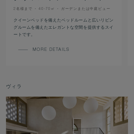
OCCUPANCY
ROOM
VIEW
2名様まで
40-70㎡
ガーデンまたは中庭ビュー
SIZE
クイーンベッドを備えたベッドルームと広いリビン
グルームを備えたエレガントな空間を提供するスイ
ートです。
MORE DETAILS
ヴィラ