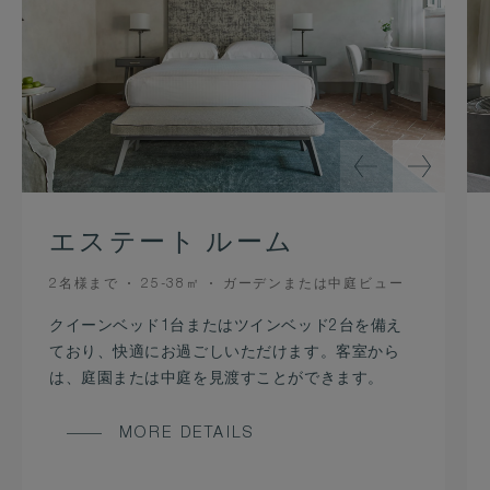
エステート ルーム
OCCUPANCY
ROOM
VIEW
2名様まで
25-38㎡
ガーデンまたは中庭ビュー
SIZE
クイーンベッド1台またはツインベッド2台を備え
ており、快適にお過ごしいただけます。客室から
は、庭園または中庭を見渡すことができます。
MORE DETAILS