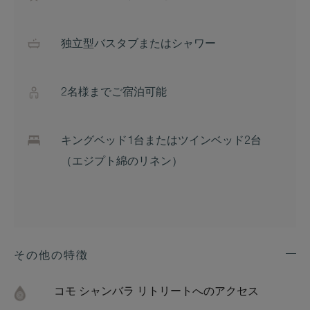
独立型バスタブまたはシャワー
2名様までご宿泊可能
キングベッド1台またはツインベッド2台
（エジプト綿のリネン）
その他の特徴
Exp
Addi
Feat
コモ シャンバラ リトリートへのアクセス