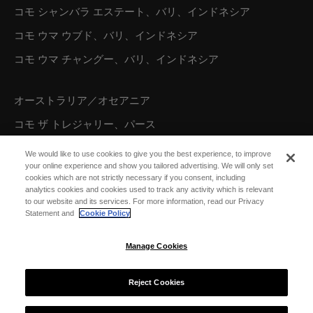
コモ シャンバラ エステート、バリ、インドネシア
コモ ウマ ウブド、バリ、インドネシア
コモ ウマ チャングー、バリ、インドネシア
オーストラリア／オセアニア
コモ ザ トレジャリー、パース
We would like to use cookies to give you the best experience, to improve
your online experience and show you tailored advertising. We will only set
北米
cookies which are not strictly necessary if you consent, including
analytics cookies and cookies used to track any activity which is relevant
コモ パロット ケイ、タークス カイコス諸島
to our website and its services. For more information, read our Privacy
Statement and
Cookie Policy
Manage Cookies
Reject Cookies
© 2026 COMO Hotels and Resorts