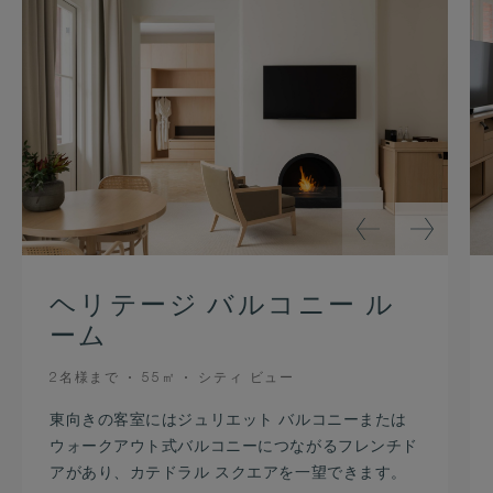
ヘリテージ バルコニー ル
ーム
OCCUPANCY
ROOM
VIEW
2名様まで
55㎡
シティ ビュー
SIZE
東向きの客室にはジュリエット バルコニーまたは
ウォークアウト式バルコニーにつながるフレンチド
アがあり、カテドラル スクエアを一望できます。