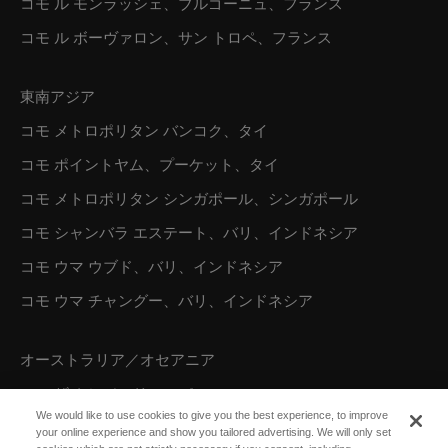
コモ ル モンラッシェ、ブルゴーニュ、フランス
コモ ル ボーヴァロン、サン トロペ、フランス
東南アジア
コモ メトロポリタン バンコク、タイ
コモ ポイントヤム、プーケット、タイ
コモ メトロポリタン シンガポール、シンガポール
コモ シャンバラ エステート、バリ、インドネシア
コモ ウマ ウブド、バリ、インドネシア
コモ ウマ チャングー、バリ、インドネシア
オーストラリア／オセアニア
コモ ザ トレジャリー、パース
We would like to use cookies to give you the best experience, to improve
your online experience and show you tailored advertising. We will only set