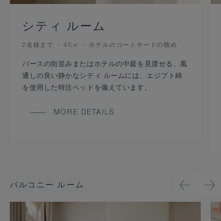
シティ ルーム
OCCUPANCY
ROOM
VIEW
2名様まで
45㎡
ホテルのコートヤードの眺め
SIZE
パースの街並みまたはホテルの中庭を見渡せる、風
通しの良い静かなシティ ルームには、エジプト綿
を使用した特注ベッドを備えています。
MORE DETAILS
バルコニー ルーム