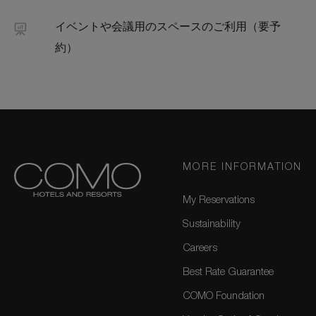
イベントや会議用のスペースのご利用（要予
約）
MORE INFORMATION
My Reservations
Sustainability
Careers
Best Rate Guarantee
COMO Foundation