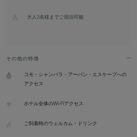
大人3名様までご宿泊可能
その他の特徴
Exp
Addi
Feat
コモ・シャンバラ・アーバン・エスケープへの
アクセス
ホテル全体のWi-Fiアクセス
ご到着時のウェルカム・ドリンク