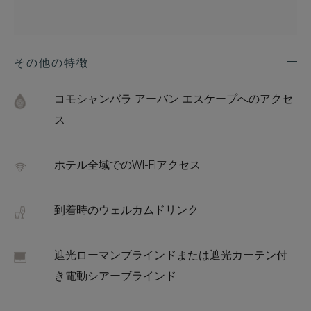
その他の特徴
Exp
Addi
Feat
コモシャンバラ アーバン エスケープへのアクセ
ス
ホテル全域でのWi-Fiアクセス
到着時のウェルカムドリンク
遮光ローマンブラインドまたは遮光カーテン付
き電動シアーブラインド