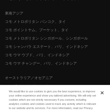
東南アジア
コモ メトロポリタン バンコク、タイ
コモ ポイントヤム、プーケット、タイ
コモ メトロポリタン シンガポール、シンガポール
コモ シャンバラ エステート、バリ、インドネシア
コモ ウマ ウブド、バリ、インドネシア
コモ ウマ チャングー、バリ、インドネシア
オーストラリア／オセアニア
コモ ザ トレジャリー、パース
We would like to use cookies to give you the best experience, to improve
your online experience and show you tailored advertising. We will only set
cookies which are not strictly necessary if you consent, including
北米
analytics cookies and cookies used to track any activity which is relevant
to our website and its services. For more information, read our Privacy
コモ パロット ケイ、タークス カイコス諸島