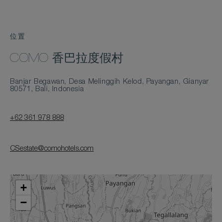
位置
COMO 香巴拉度假村
Banjar Begawan, Desa Melinggih Kelod, Payangan, Gianyar
80571, Bali, Indonesia
+62 361 978 888
CSestate@comohotels.com
+
−