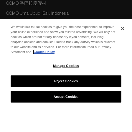
COMO 香巴拉度假村
COMO Uma Ubud, Bali, Indonesia
COMO 巴厘岛乌玛长谷度假村
We would like to use cookies to give you the best experience, to improve
your online experience and show you tailored advertising. We will only set
cookies which are not strictly necessary if you consent, including
美洲
analytics cookies and cookies used to track any activity which is relevant
to our website and its services. For more information, read our Privacy
COMO Parrot Cay, Turks and Caicos
Statement and
Cookie Policy
Manage Cookies
澳大利亚/大洋洲
COMO The Treasury, Perth
Reject Cookies
Accept Cookies
© 2026 COMO Hotels and Resorts