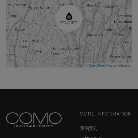
©
OpenStreetMap
contributors
MORE INFORMATION
我的预订