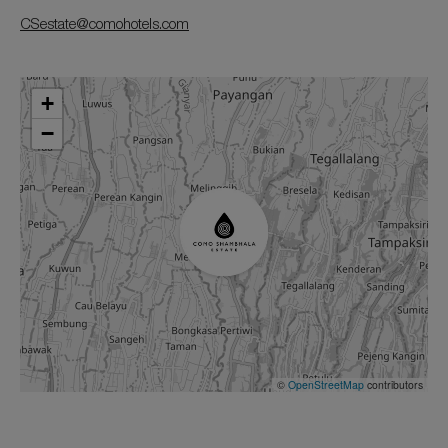
CSestate@comohotels.com
+
−
©
OpenStreetMap
contributors