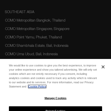
SOUTHEAST ASIA
COMO Metropolitan Bangkok, Thailand
COMO Metropolitan Singapore, Singapore
COMO Point Yamu, Phuket, Thailand
COMO Shambhala Estate, Bali, Indonesia
COMO Uma Ubud, Bali, Indonesia
COMO Uma Canggu, Bali, Indonesia
We would like to use cookies to give you the best experience, to improve
your online experience and show you tailored advertising. We will only set
cookies which are not strictly necessary if you consent, including
AMERICAS
analytics cookies and cookies used to track any activity which is relevant
to our website and its services. For more information, read our Privacy
COMO Parrot Cay, Turks and Caicos
Statement and
Cookie Policy
Manage Cookies
AUSTRALIA/OCEANIA
COMO The Treasury, Perth