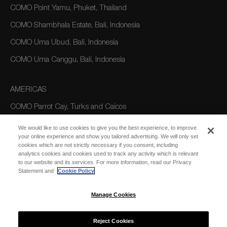
COMO Point Yamu, Phuket, Thailand
COMO Shambhala Estate, Bali, Indonesia
COMO Uma Ubud, Bali, Indonesia
COMO Uma Canggu, Bali, Indonesia
AMERICAS
COMO Parrot Cay, Turks and Caicos
We would like to use cookies to give you the best experience, to improve
your online experience and show you tailored advertising. We will only set
AUSTRALIA/OCEANIA
cookies which are not strictly necessary if you consent, including
analytics cookies and cookies used to track any activity which is relevant
COMO The Treasury, Perth
to our website and its services. For more information, read our Privacy
Statement and
Cookie Policy
Manage Cookies
Reject Cookies