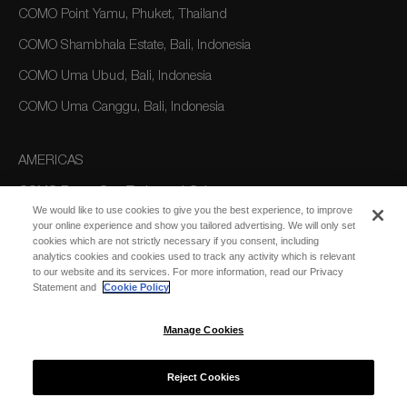
COMO Point Yamu, Phuket, Thailand
COMO Shambhala Estate, Bali, Indonesia
COMO Uma Ubud, Bali, Indonesia
COMO Uma Canggu, Bali, Indonesia
AMERICAS
COMO Parrot Cay, Turks and Caicos
We would like to use cookies to give you the best experience, to improve
your online experience and show you tailored advertising. We will only set
cookies which are not strictly necessary if you consent, including
AUSTRALIA/OCEANIA
analytics cookies and cookies used to track any activity which is relevant
to our website and its services. For more information, read our Privacy
COMO The Treasury, Perth
Statement and
Cookie Policy
Manage Cookies
Reject Cookies