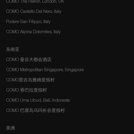
COMO The Halkin, London, UK
COMO Castello Del Nero, Italy
Podere San Filippo, Italy
COMO Alpina Dolomites, Italy
东南亚
COMO 曼谷大都会酒店
COMO Metropolitan Singapore, Singapore
COMO普吉岛雅姆度假村
COMO 香巴拉度假村
COMO Uma Ubud, Bali, Indonesia
COMO 巴厘岛乌玛长谷度假村
美洲