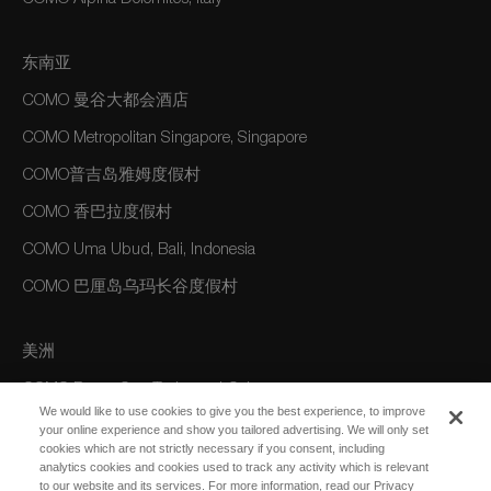
东南亚
COMO 曼谷大都会酒店
COMO Metropolitan Singapore, Singapore
COMO普吉岛雅姆度假村
COMO 香巴拉度假村
COMO Uma Ubud, Bali, Indonesia
COMO 巴厘岛乌玛长谷度假村
美洲
COMO Parrot Cay, Turks and Caicos
We would like to use cookies to give you the best experience, to improve
your online experience and show you tailored advertising. We will only set
cookies which are not strictly necessary if you consent, including
澳大利亚/大洋洲
analytics cookies and cookies used to track any activity which is relevant
to our website and its services. For more information, read our Privacy