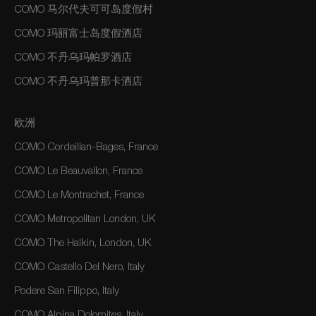
COMO 马尔代夫可可岛度假村
COMO 玛丽富士岛度假酒店
COMO 不丹乌玛帕罗酒店
COMO 不丹乌玛普那卡酒店
欧洲
COMO Cordeillan-Bages, France
COMO Le Beauvallon, France
COMO Le Montrachet, France
COMO Metropolitan London, UK
COMO The Halkin, London, UK
COMO Castello Del Nero, Italy
Podere San Filippo, Italy
COMO Alpina Dolomites, Italy