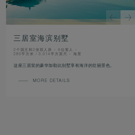
三居室海滨别墅
BEDS
OCCUPANCY
2个国王和2张双人床
6位客人
ROOM
VIEW
280平方米 / 3,014平方英尺
海景
SIZE
这座三居室的豪华加勒比别墅享有海洋的壮丽景色。
MORE DETAILS