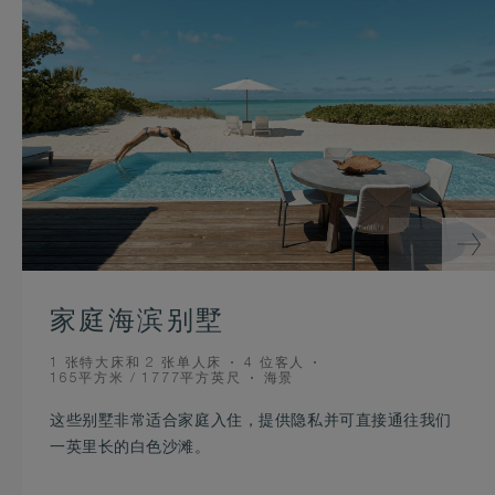
家庭海滨别墅
BEDS
OCCUPANCY
1 张特大床和 2 张单人床
4 位客人
ROOM
VIEW
165平方米 / 1777平方英尺
海景
SIZE
这些别墅非常适合家庭入住，提供隐私并可直接通往我们
一英里长的白色沙滩。