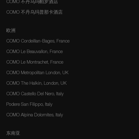
COMO 不丹乌玛帕罗酒店
COMO 不丹乌玛普那卡酒店
欧洲
COMO Cordeillan-Bages, France
COMO Le Beauvallon, France
COMO Le Montrachet, France
COMO Metropolitan London, UK
COMO The Halkin, London, UK
COMO Castello Del Nero, Italy
Podere San Filippo, Italy
COMO Alpina Dolomites, Italy
东南亚