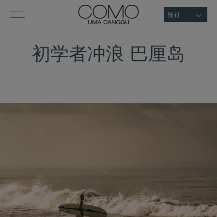
预订
初学者冲浪 巴厘岛