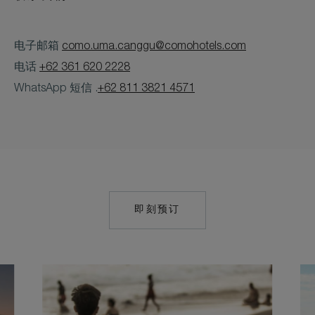
电子邮箱
como.uma.canggu@comohotels.com
电话
+62 361 620 2228
WhatsApp 短信 .
+62 811 3821 4571
即刻预订
MAILTO:
COMO.UMA.CANG