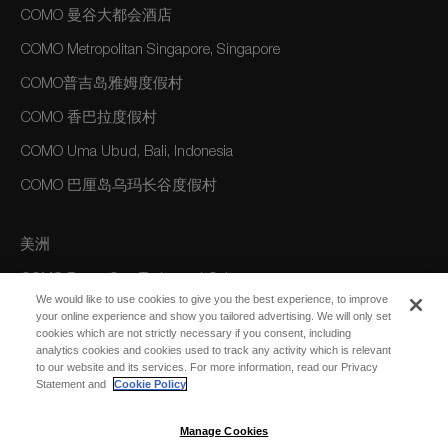
COMO 曼谷大都会酒店
COMO Metropolitan Singapore, Singapore
COMO普吉岛雅姆度假村
COMO 香巴拉度假村
COMO Uma Ubud, Bali, Indonesia
COMO 巴厘岛乌玛长谷度假村
美洲
COMO Parrot Cay, Turks and Caicos
We would like to use cookies to give you the best experience, to improve
your online experience and show you tailored advertising. We will only set
cookies which are not strictly necessary if you consent, including
澳大利亚/大洋洲
analytics cookies and cookies used to track any activity which is relevant
to our website and its services. For more information, read our Privacy
COMO The Treasury, Perth
Statement and
Cookie Policy
Manage Cookies