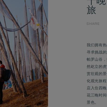
十晚
旅
SHARE
我们拥有热
寻求挑战的
帕罗山谷，
然屹立的虎
赏壮观的景
化观光旅程
店入住四晚
花三晚时间
景色。