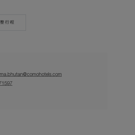
完整行程
HTTPS://ONLINE.PUBHTML5.COM/EJIG/IGRK/
uma.bhutan@comohotels.com
71597