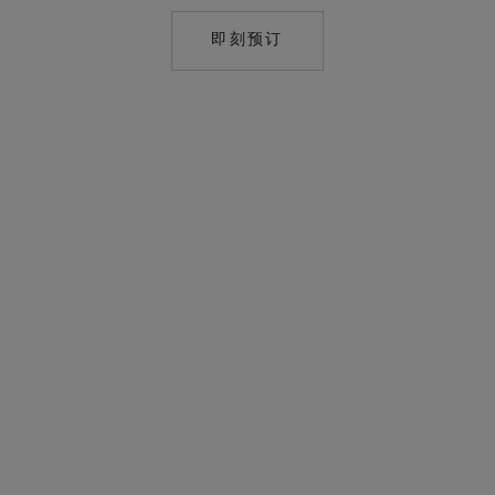
即刻预订
MAILTO:
RES.UMA.BHUTAN