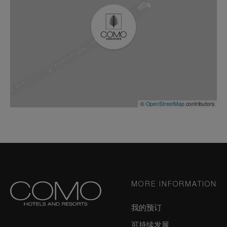
©
OpenStreetMap
contributors
MORE INFORMATION
我的预订
可持续发展