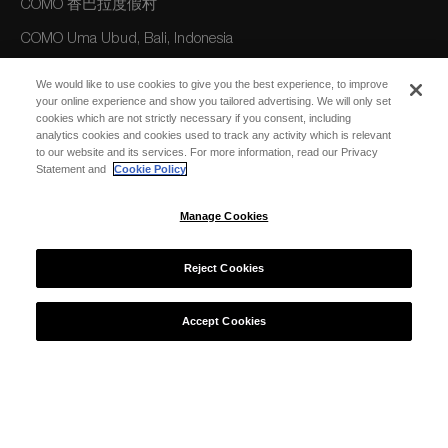
COMO 香巴拉度假村
COMO Uma Ubud, Bali, Indonesia
COMO 巴厘岛乌玛长谷度假村
We would like to use cookies to give you the best experience, to improve
your online experience and show you tailored advertising. We will only set
cookies which are not strictly necessary if you consent, including
美洲
analytics cookies and cookies used to track any activity which is relevant
to our website and its services. For more information, read our Privacy
COMO Parrot Cay, Turks and Caicos
Statement and
Cookie Policy
Manage Cookies
澳大利亚/大洋洲
COMO The Treasury, Perth
Reject Cookies
Accept Cookies
© 2026 COMO Hotels and Resorts