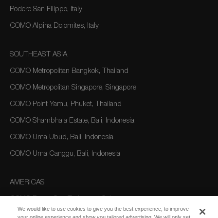
Podere San Filippo, Italy
COMO Alpina Dolomites, Italy
SOUTHEAST ASIA
COMO Metropolitan Bangkok, Thailand
COMO Metropolitan Singapore, Singapore
COMO Point Yamu, Phuket, Thailand
COMO Shambhala Estate, Bali, Indonesia
COMO Uma Ubud, Bali, Indonesia
COMO Uma Canggu, Bali, Indonesia
AMERICAS
COMO Parrot Cay, Turks and Caicos
We would like to use cookies to give you the best experience, to improve
your online experience and show you tailored advertising. We will only set