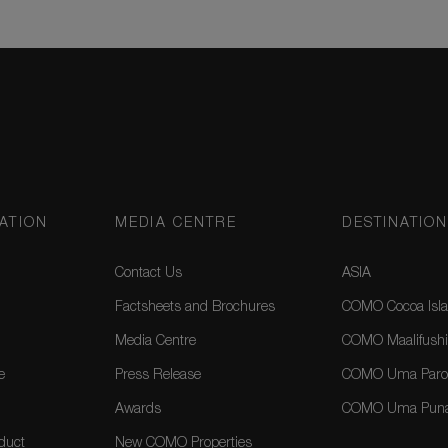
ATION
MEDIA CENTRE
DESTINATIO
Contact Us
ASIA
Factsheets and Brochures
COMO Cocoa Isla
Media Centre
COMO Maalifushi
e
Press Release
COMO Uma Paro,
Awards
COMO Uma Puna
duct
New COMO Properties