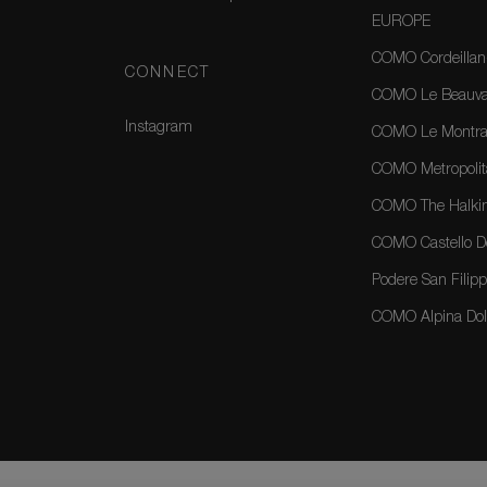
EUROPE
COMO Cordeillan
CONNECT
COMO Le Beauval
Instagram
COMO Le Montrac
COMO Metropolit
COMO The Halkin
COMO Castello Del
Podere San Filippo
COMO Alpina Dolo