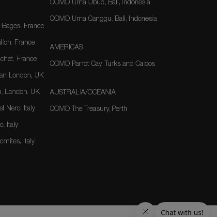
COMO Uma Ubud, Bali, Indonesia
COMO Uma Canggu, Bali, Indonesia
-Bages, France
lon, France
AMERICAS
het, France
COMO Parrot Cay, Turks and Caicos
an London, UK
, London, UK
AUSTRALIA/OCEANIA
 Nero, Italy
COMO The Treasury, Perth
, Italy
mites, Italy