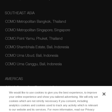
SOUTHEAST ASIA
COMO Metropolitan Bangkok, Thailand
COMO Metropolitan Singapore, Singapore
COMO Point Yamu, Phuket, Thailand
COMO Shambhala Estate, Bali, Indonesia
COMO Uma Ubud, Bali, Indonesia
COMO Uma Canggu, Bali, Indonesia
AMERICAS
COMO Parrot Cay, Turks and Caicos
We would like to use cookies to give you the best experience, to improve
your online experience and show you tailored advertising. We will only set
cookies which are not strictly necessary if you consent, including
AUSTRALIA/OCEANIA
analytics cookies and cookies used to track any activity which is relevant
to our website and its services. For more information, read our Privacy
COMO The Treasury, Perth