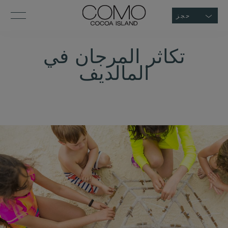
حجز
تكاثر المرجان في
المالديف