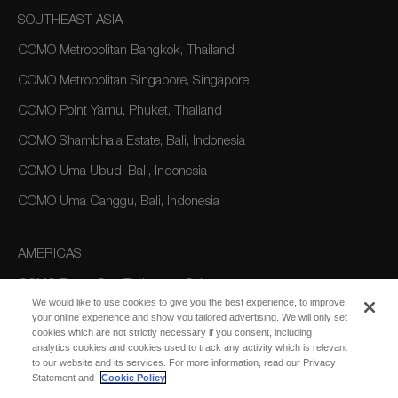
SOUTHEAST ASIA
COMO Metropolitan Bangkok, Thailand
COMO Metropolitan Singapore, Singapore
COMO Point Yamu, Phuket, Thailand
COMO Shambhala Estate, Bali, Indonesia
COMO Uma Ubud, Bali, Indonesia
COMO Uma Canggu, Bali, Indonesia
AMERICAS
COMO Parrot Cay, Turks and Caicos
We would like to use cookies to give you the best experience, to improve
your online experience and show you tailored advertising. We will only set
cookies which are not strictly necessary if you consent, including
AUSTRALIA/OCEANIA
analytics cookies and cookies used to track any activity which is relevant
to our website and its services. For more information, read our Privacy
COMO The Treasury, Perth
Statement and
Cookie Policy