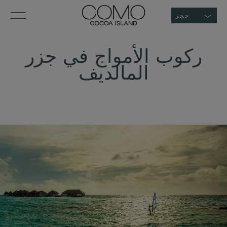
حجز
ركوب الأمواج في جزر
المالديف