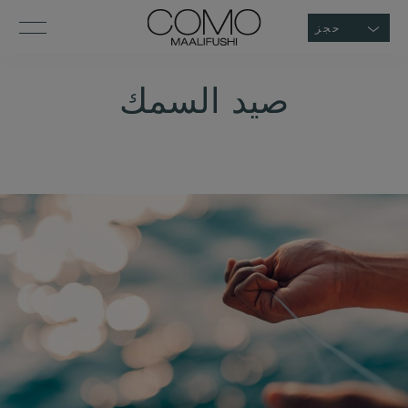
حجز
صيد السمك