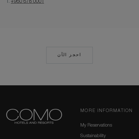
T.
+960 678 0001
احجز الآن
MAILTO:
MAALIFUSHI@COM
MORE INFORMATION
My Reservations
Sustainability