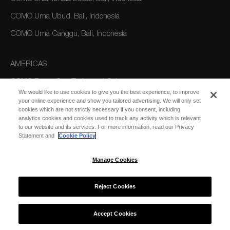
COMO Uma Ubud, Bali, Indonesia
COMO Uma Canggu, Bali, Indonesia
AMERICAS
COMO Parrot Cay, Turks and Caicos
We would like to use cookies to give you the best experience, to improve
your online experience and show you tailored advertising. We will only set
cookies which are not strictly necessary if you consent, including
AUSTRALIA/OCEANIA
analytics cookies and cookies used to track any activity which is relevant
to our website and its services. For more information, read our Privacy
COMO The Treasury, Perth
Statement and
Cookie Policy
Manage Cookies
Reject Cookies
© 2026 COMO Hotels and Resorts
Accept Cookies