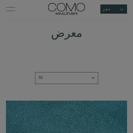
حجز
معرض