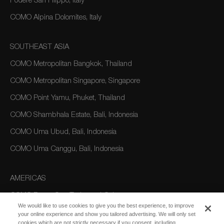
Podere San Filippo, Italy
COMO Alpina Dolomites, Italy
SOUTHEAST ASIA
COMO Metropolitan Bangkok, Thailand
COMO Metropolitan Singapore, Singapore
COMO Point Yamu, Phuket, Thailand
COMO Shambhala Estate, Bali, Indonesia
COMO Uma Ubud, Bali, Indonesia
COMO Uma Canggu, Bali, Indonesia
AMERICAS
COMO Parrot Cay, Turks and Caicos
We would like to use cookies to give you the best experience, to improve
your online experience and show you tailored advertising. We will only set
cookies which are not strictly necessary if you consent, including