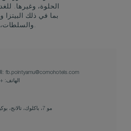
الحلوة، وغيرها. للغ
بما في ذلك البيتزا و
والسلطات، والمأكولات البحرية الخامة والمطهية، وصواني الأنتيباستو.
fb.pointyamu@comohotels.com
البريد الإلكتروني:
الهاتف: +66 76 360100
225 مو 7، باكلوك، تالانج، بوكيت 83110