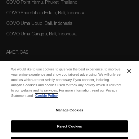
COMO Point Yamu, Phuket, Thailand
COMO Shambhala Estate, Bali, Indonesia
COMO Uma Ubud, Bali, Indonesia
COMO Uma Canggu, Bali, Indonesia
AMERICAS
COMO Parrot Cay, Turks and Caicos
We would like to use cookies to give you the best experience, to improve
your online experience and show you tailored advertising. We will only set
cookies which are not strictly necessary if you consent, including
AUSTRALIA/OCEANIA
analytics cookies and cookies used to track any activity which is relevant
to our website and its services. For more information, read our Privacy
COMO The Treasury, Perth
Statement and
Cookie Policy
Manage Cookies
Reject Cookies