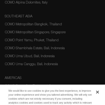
COMO Alpina Dolomites, Italy
SOUTHEAST ASIA
COMO Metropolitan Bangkok, Thailand
COMO Metropolitan Singapore, Singapore
COMO Point Yamu, Phuket, Thailand
COMO Shambhala Estate, Bali, Indonesia
COMO Uma Ubud, Bali, Indonesia
COMO Uma Canggu, Bali, Indonesia
AMERICAS
COMO Parrot Cay, Turks and Caicos
We would like to use cookies to give you the best experience, to improve
your online experience and show you tailored advertising. We will only set
cookies which are not strictly necessary if you consent, including
AUSTRALIA/OCEANIA
analytics cookies and cookies used to track any activity which is relevant