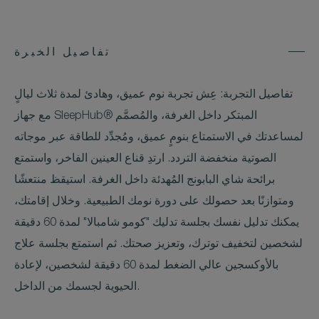
تفاصيل الخبرة
تفاصيل التجربة: عِش تجربة نوم عميق، وهادئ لمدة ثلاث ليالٍ
مع جهاز SleepHub® المبتكر داخل الغرفة، والمُصمَّم
لمساعدتك في الاستمتاع بنومٍ عميق، ومُجدِّد للطاقة عبر موجاته
الصوتية منخفضة التردد. ارتدِ قناع العينين الفاخر، واستمتع
برائحة شاي البابونج المُهدئة داخل الغرفة. استيقظ منتعشًا
ومتوازنًا بعد حصولك على دورة نومك الطبيعية. وخلال إقامتك،
يمكنك تدليل نفسك بجلسة تدليك "كومو شامبالا" لمدة 60 دقيقة
لشخصين لتخفيف توترك، وتعزيز صحتك. ثم استمتع بجلسة علاج
بالأوكسجين عالي الضغط لمدة 60 دقيقة لشخصين، لإعادة
الحيوية لجسمك من الداخل.