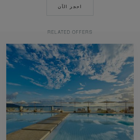
احجز الآن
HTTPS://RESERVATIONS.C
HOTEL=60269&CHAIN=10
RELATED OFFERS