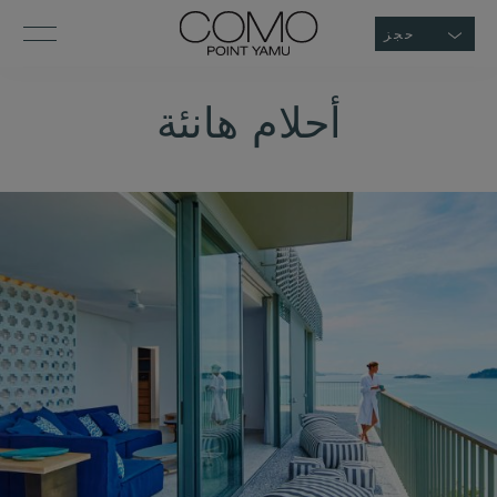
حجز
أحلام هانئة