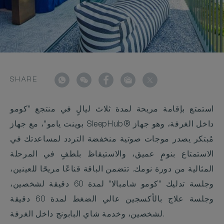
SHARE
استمتع بإقامة مريحة لمدة ثلاث ليالٍ في منتجع "كومو
بوينت يامو"، مع جهاز SleepHub® داخل الغرفة، وهو جهاز
مُبتكر يصدر موجات صوتية منخفضة التردد لمساعدتك في
الاستمتاع بنومٍ عميق، والاستيقاظ بلطفٍ في المرحلة
المثالية من دورة نومك. تتضمن الباقة قناعًا مريحًا للعينين،
وجلسة تدليك "كومو شامبالا" لمدة 60 دقيقة لشخصين،
وجلسة علاج بالأكسجين عالي الضغط لمدة 60 دقيقة
لشخصين، وخدمة شاي البابونج داخل الغرفة.