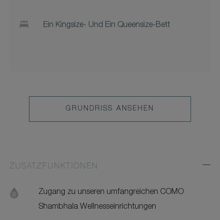
Ein Kingsize- Und Ein Queensize-Bett
GRUNDRISS ANSEHEN
ZUSATZFUNKTIONEN
Exp
Addi
Feat
Zugang zu unseren umfangreichen COMO
Shambhala Wellnesseinrichtungen