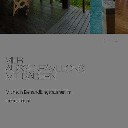
1
—
4
VIER
AUSSENPAVILLONS M
IT BÄDERN
Mit neun Behandlungsräumen im
Innenbereich