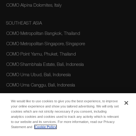
COMO Alpina Dolomites, Italy
SOUTHEAST ASIA
COMO Metropolitan Bangkok, Thailand
COMO Metropolitan Singapore, Singapore
COMO Point Yamu, Phuket, Thailand
COMO Shambhala Estate, Bali, Indonesia
COMO Uma Ubud, Bali, Indonesia
COMO Uma Canggu, Bali, Indonesia
We would like to use cookies to give you the best experience, to improve
AMERICAS
your online experience and show you tailored advertising. We will only set
cookies which are not strictly necessary if you consent, including
COMO Parrot Cay, Turks and Caicos
analytics cookies and cookies used to track any activity which is relevant
to our website and its services. For more information, read our Privacy
Statement and
Cookie Policy
AUSTRALIA/OCEANIA