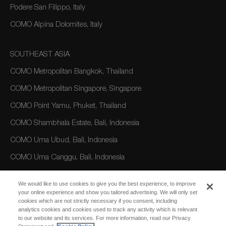
Podere San Filippo, Italy
COMO Alpina Dolomites, Italy
SOUTHEAST ASIA
COMO Metropolitan Bangkok, Thailand
COMO Metropolitan Singapore, Singapore
COMO Point Yamu, Phuket, Thailand
COMO Shambhala Estate, Bali, Indonesia
COMO Uma Ubud, Bali, Indonesia
COMO Uma Canggu, Bali, Indonesia
We would like to use cookies to give you the best experience, to improve
AMERICAS
your online experience and show you tailored advertising. We will only set
cookies which are not strictly necessary if you consent, including
COMO Parrot Cay, Turks and Caicos
analytics cookies and cookies used to track any activity which is relevant
to our website and its services. For more information, read our Privacy