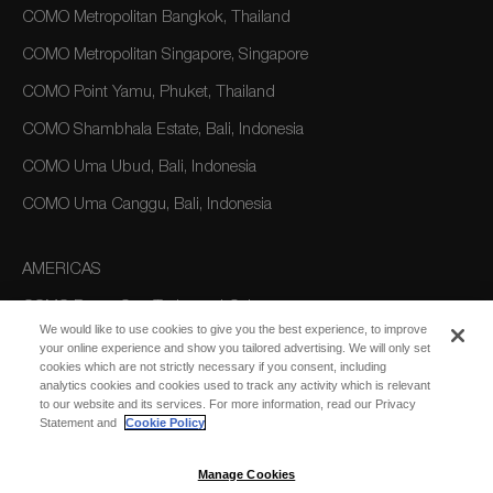
COMO Metropolitan Bangkok, Thailand
COMO Metropolitan Singapore, Singapore
COMO Point Yamu, Phuket, Thailand
COMO Shambhala Estate, Bali, Indonesia
COMO Uma Ubud, Bali, Indonesia
COMO Uma Canggu, Bali, Indonesia
AMERICAS
COMO Parrot Cay, Turks and Caicos
We would like to use cookies to give you the best experience, to improve
your online experience and show you tailored advertising. We will only set
cookies which are not strictly necessary if you consent, including
AUSTRALIA/OCEANIA
analytics cookies and cookies used to track any activity which is relevant
to our website and its services. For more information, read our Privacy
COMO The Treasury, Perth
Statement and
Cookie Policy
Manage Cookies