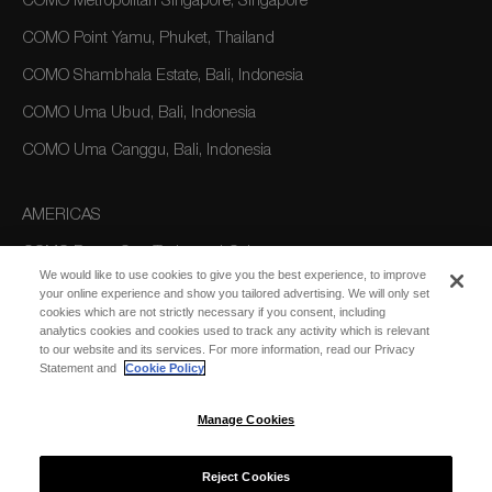
COMO Metropolitan Singapore, Singapore
COMO Point Yamu, Phuket, Thailand
COMO Shambhala Estate, Bali, Indonesia
COMO Uma Ubud, Bali, Indonesia
COMO Uma Canggu, Bali, Indonesia
AMERICAS
COMO Parrot Cay, Turks and Caicos
We would like to use cookies to give you the best experience, to improve
your online experience and show you tailored advertising. We will only set
cookies which are not strictly necessary if you consent, including
AUSTRALIA/OCEANIA
analytics cookies and cookies used to track any activity which is relevant
to our website and its services. For more information, read our Privacy
COMO The Treasury, Perth
Statement and
Cookie Policy
Manage Cookies
Reject Cookies