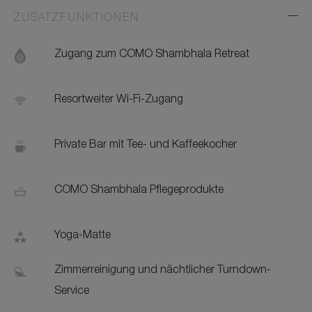
ZUSATZFUNKTIONEN
Exp
Addi
Feat
Zugang zum COMO Shambhala Retreat
Resortweiter Wi-Fi-Zugang
Private Bar mit Tee- und Kaffeekocher
COMO Shambhala Pflegeprodukte
Yoga-Matte
Zimmerreinigung und nächtlicher Turndown-
Service