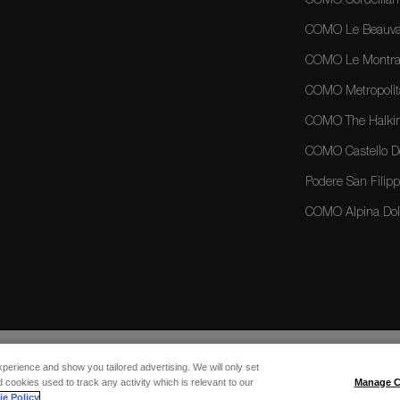
COMO Cordeillan
COMO Le Beauval
COMO Le Montrac
COMO Metropolit
COMO The Halkin
COMO Castello Del
Podere San Filippo
COMO Alpina Dolo
xperience and show you tailored advertising. We will only set
 cookies used to track any activity which is relevant to our
Manage C
e Policy