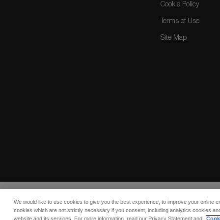
Cookie Policy
Terms of Use
Site Map
We would like to use cookies to give you the best experience, to improve your online e
© 2026 COMO Hotels and Resorts
cookies which are not strictly necessary if you consent, including analytics cookies and
website and its services. For more information, read our Privacy Statement and
Cooki