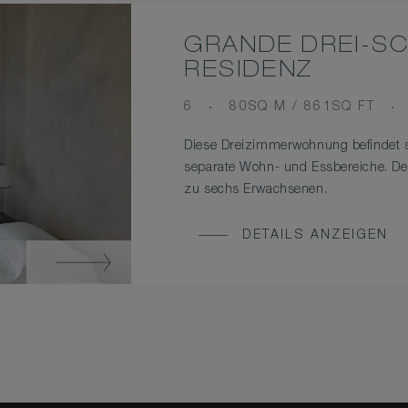
GRANDE DREI-S
RESIDENZ
OCCUPANCY
ROOM
6
80SQ M / 861SQ FT
SIZE
Diese Dreizimmerwohnung befindet 
separate Wohn- und Essbereiche. Der 
zu sechs Erwachsenen.
DETAILS ANZEIGEN