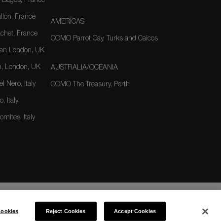
-Bages, France
lon, France
AMERICAS
het, France
COMO Parrot Cay, Turks and Caicos
an London, UK
, London, UK
AUSTRALIA/OCEANIA
 Nero, Italy
COMO The Treasury, Perth
, Italy
mites, Italy
ookies
Reject Cookies
Accept Cookies