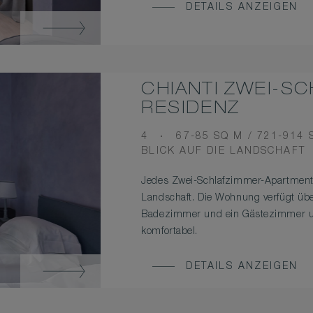
DETAILS ANZEIGEN
CHIANTI ZWEI-S
RESIDENZ
OCCUPANCY
ROOM
4
67-85 SQ M / 721-914 
VIEW
SIZE
BLICK AUF DIE LANDSCHAFT
Jedes Zwei-Schlafzimmer-Apartment b
Landschaft. Die Wohnung verfügt üb
Badezimmer und ein Gästezimmer und
komfortabel.
DETAILS ANZEIGEN