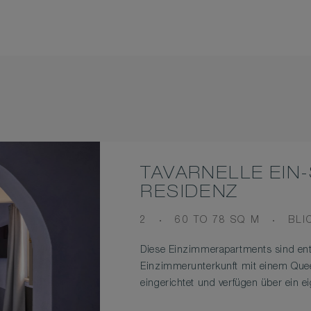
TAVARNELLE EIN
RESIDENZ
OCCUPANCY
ROOM
VIE
2
60 TO 78 SQ M
BLI
SIZE
Diese Einzimmerapartments sind ent
Einzimmerunterkunft mit einem Quee
eingerichtet und verfügen über ein 