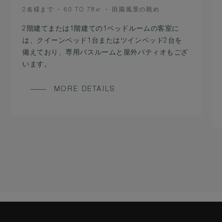
OCCUPANCY
ROOM
VIEW
2名様まで
60 TO 78㎡
田園風景の眺め
SIZE
2階建てまたは1階建ての1ベッドルームの客室に
は、クイーンベッド1台またはツインベッド2台を
備えており、専用バスルームと屋外パティオもござ
います。
MORE DETAILS