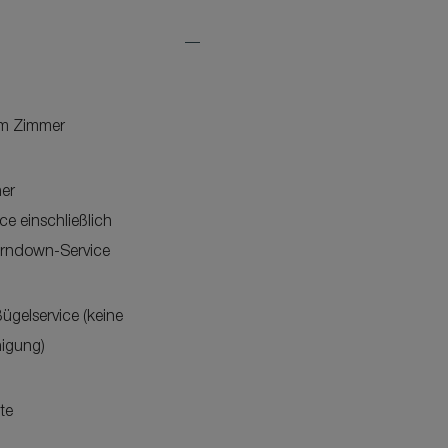
Expand
Additional
Features
im Zimmer
her
ce einschließlich
urndown-Service
gelservice (keine
igung)
te