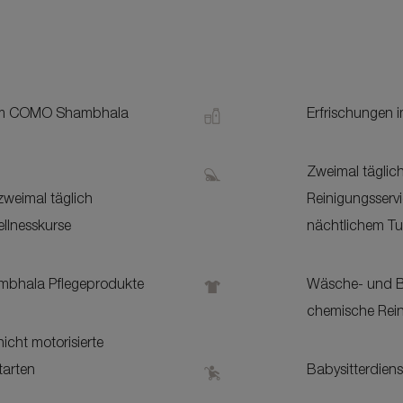
m COMO Shambhala
Erfrischungen 
Zweimal täglic
zweimal täglich
Reinigungsservi
llnesskurse
nächtlichem T
bhala Pflegeprodukte
Wäsche- und Bü
chemische Rein
icht motorisierte
tarten
Babysitterdiens