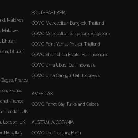
SOUTHEAST ASIA
nd, Maldives
COMO Metropolitan Bangkok, Thailand
, Maldives
COMO Metropolitan Singapore, Singapore
 Bhutan
COMO Point Yamu, Phuket, Thailand
kha, Bhutan
COMO Shambhala Estate, Bali, Indonesia
COMO Uma Ubud, Bali, Indonesia
COMO Uma Canggu, Bali, Indonesia
-Bages, France
lon, France
AMERICAS
het, France
COMO Parrot Cay, Turks and Caicos
an London, UK
, London, UK
AUSTRALIA/OCEANIA
 Nero, Italy
COMO The Treasury, Perth