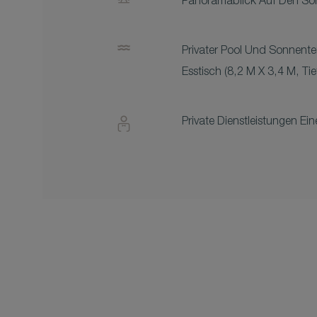
Panoramablick Auf Den S
Privater Pool Und Sonnente
Esstisch (8,2 M X 3,4 M, Tie
Private Dienstleistungen E