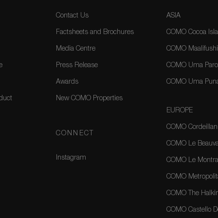
Contact Us
ASIA
Factsheets and Brochures
COMO Cocoa Isla
Media Centre
COMO Maalifushi
e
Press Release
COMO Uma Paro,
Awards
COMO Uma Puna
duct
New COMO Properties
EUROPE
COMO Cordeillan
CONNECT
COMO Le Beauval
Instagram
COMO Le Montrac
COMO Metropolit
COMO The Halkin
COMO Castello Del