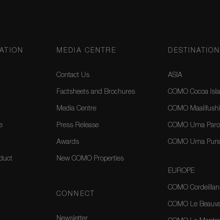
ATION
MEDIA CENTRE
DESTINATIO
Contact Us
ASIA
Factsheets and Brochures
COMO Cocoa Isla
Media Centre
COMO Maalifushi
e
Press Release
COMO Uma Paro,
Awards
COMO Uma Puna
duct
New COMO Properties
EUROPE
COMO Cordeillan
CONNECT
COMO Le Beauval
Newsletter