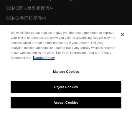
COMO普吉岛雅姆度假村
COMO 香巴拉度假村
COMO Uma Ubud, Bali, Indonesia
We would like to use cookies to give you the best experience, to improve
your online experience and show you tailored advertising. We will only set
COMO 巴厘岛乌玛长谷度假村
cookies which are not strictly necessary if you consent, including
analytics cookies and cookies used to track any activity which is relevant
to our website and its services. For more information, read our Privacy
美洲
Statement and
Cookie Policy
COMO Parrot Cay, Turks and Caicos
Manage Cookies
澳大利亚/大洋洲
Reject Cookies
COMO The Treasury, Perth
Accept Cookies