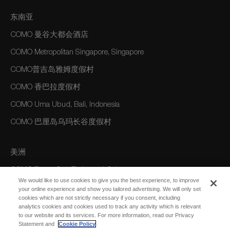
东南亚
COMO 曼谷大都会酒店
COMO Metropolitan Singapore, Singapore
COMO普吉岛雅姆度假村
COMO 香巴拉度假村
COMO Uma Ubud, Bali, Indonesia
COMO 巴厘岛乌玛长谷度假村
美洲
COMO Parrot Cay, Turks and Caicos
We would like to use cookies to give you the best experience, to improve
your online experience and show you tailored advertising. We will only set
cookies which are not strictly necessary if you consent, including
澳大利亚/大洋洲
analytics cookies and cookies used to track any activity which is relevant
to our website and its services. For more information, read our Privacy
COMO The Treasury, Perth
Statement and
Cookie Policy