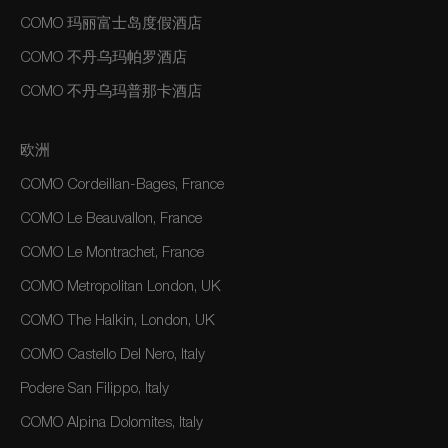
COMO 玛丽富士岛度假酒店
COMO 不丹乌玛帕罗酒店
COMO 不丹乌玛普那卡酒店
欧洲
COMO Cordeillan-Bages, France
COMO Le Beauvallon, France
COMO Le Montrachet, France
COMO Metropolitan London, UK
COMO The Halkin, London, UK
COMO Castello Del Nero, Italy
Podere San Filippo, Italy
COMO Alpina Dolomites, Italy