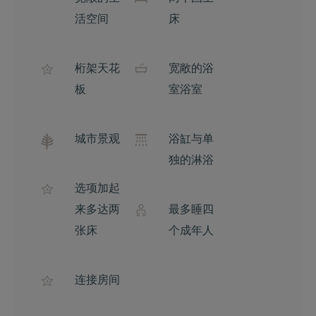
活空间
床
桁架天花
宽敞的浴
板
室浴室
城市景观
浴缸与单
独的淋浴
选项加​​起
来多达两
最多睡四
张床
个成年人
连接房间