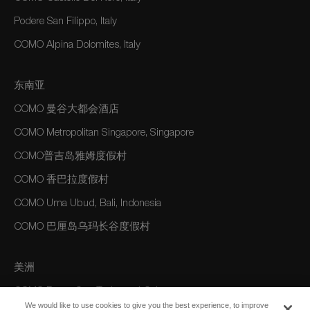
Podere San Filippo, Italy
COMO Alpina Dolomites, Italy
东南亚
COMO 曼谷大都会酒店
COMO Metropolitan Singapore, Singapore
COMO普吉岛雅姆度假村
COMO 香巴拉度假村
COMO Uma Ubud, Bali, Indonesia
COMO 巴厘岛乌玛长谷度假村
美洲
COMO Parrot Cay, Turks and Caicos
We would like to use cookies to give you the best experience, to improve