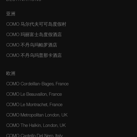
DESTINATIONS
亚洲
COMO 马尔代夫可可岛度假村
COMO 玛丽富士岛度假酒店
COMO 不丹乌玛帕罗酒店
COMO 不丹乌玛普那卡酒店
欧洲
COMO Cordeillan-Bages, France
COMO Le Beauvallon, France
COMO Le Montrachet, France
COMO Metropolitan London, UK
COMO The Halkin, London, UK
COMO Castello Del Nero, Italy