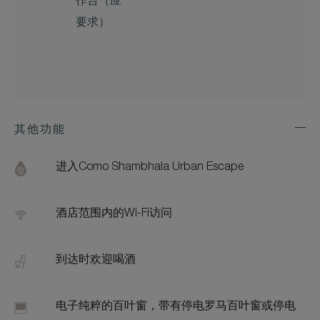
作台（应
要求）
其他功能
Exp
Addi
Feat
进入Como Shambhala Urban Escape
酒店范围内的Wi-Fi访问
到达时欢迎喝酒
电子纯粹的百叶窗，带有停电罗马百叶窗或停电