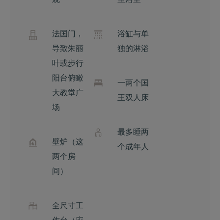
观
室浴室
法国门，
浴缸与单
导致朱丽
独的淋浴
叶或步行
阳台俯瞰
一两个国
大教堂广
王双人床
场
最多睡两
壁炉（这
个成年人
两个房
间）
全尺寸工